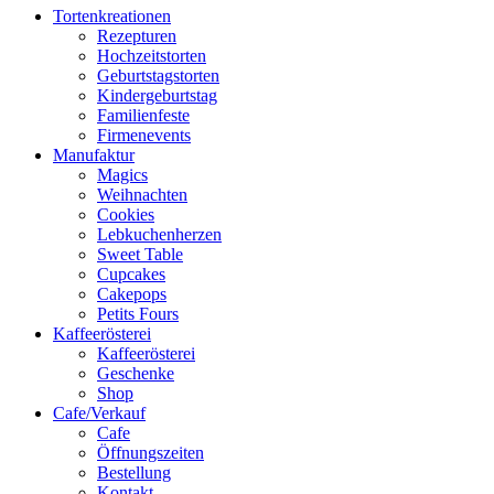
Tortenkreationen
Rezepturen
Hochzeitstorten
Geburtstagstorten
Kindergeburtstag
Familienfeste
Firmenevents
Manufaktur
Magics
Weihnachten
Cookies
Lebkuchenherzen
Sweet Table
Cupcakes
Cakepops
Petits Fours
Kaffeerösterei
Kaffeerösterei
Geschenke
Shop
Cafe/Verkauf
Cafe
Öffnungszeiten
Bestellung
Kontakt