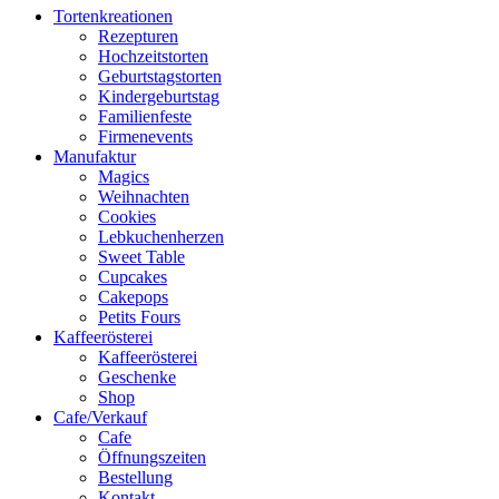
Tortenkreationen
Rezepturen
Hochzeitstorten
Geburtstagstorten
Kindergeburtstag
Familienfeste
Firmenevents
Manufaktur
Magics
Weihnachten
Cookies
Lebkuchenherzen
Sweet Table
Cupcakes
Cakepops
Petits Fours
Kaffeerösterei
Kaffeerösterei
Geschenke
Shop
Cafe/Verkauf
Cafe
Öffnungszeiten
Bestellung
Kontakt