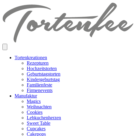
Skip
to
content
Tortenkreationen
Rezepturen
Hochzeitstorten
Geburtstagstorten
Kindergeburtstag
Familienfeste
Firmenevents
Manufaktur
Magics
Weihnachten
Cookies
Lebkuchenherzen
Sweet Table
Cupcakes
Cakepops