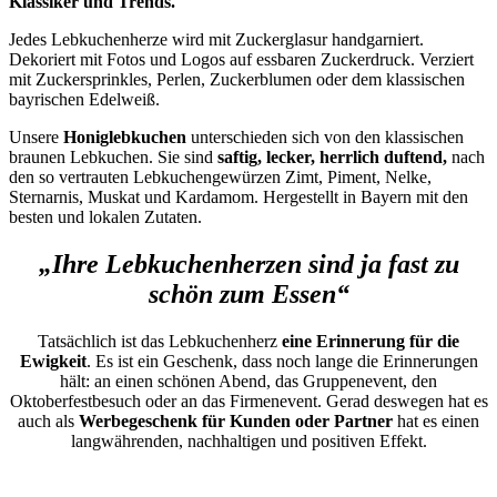
Klassiker und Trends.
Jedes Lebkuchenherze wird mit Zuckerglasur handgarniert.
Dekoriert mit Fotos und Logos auf essbaren Zuckerdruck. Verziert
mit Zuckersprinkles, Perlen, Zuckerblumen oder dem klassischen
bayrischen Edelweiß.
Unsere
Honiglebkuchen
unterschieden sich von den klassischen
braunen Lebkuchen. Sie sind
saftig, lecker, herrlich duftend,
nach
den so vertrauten Lebkuchengewürzen Zimt, Piment, Nelke,
Sternarnis, Muskat und Kardamom. Hergestellt in Bayern mit den
besten und lokalen Zutaten.
„Ihre Lebkuchenherzen sind ja fast zu
schön zum Essen“
Tatsächlich ist das Lebkuchenherz
eine Erinnerung für die
Ewigkeit
. Es ist ein Geschenk, dass noch lange die Erinnerungen
hält: an einen schönen Abend, das Gruppenevent, den
Oktoberfestbesuch oder an das Firmenevent. Gerad deswegen hat es
auch als
Werbegeschenk für Kunden oder Partner
hat es einen
langwährenden, nachhaltigen und positiven Effekt.