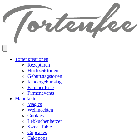
Skip
to
content
Tortenkreationen
Rezepturen
Hochzeitstorten
Geburtstagstorten
Kindergeburtstag
Familienfeste
Firmenevents
Manufaktur
Magics
Weihnachten
Cookies
Lebkuchenherzen
Sweet Table
Cupcakes
Cakepops