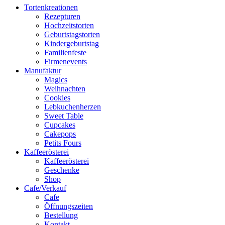
Tortenkreationen
Rezepturen
Hochzeitstorten
Geburtstagstorten
Kindergeburtstag
Familienfeste
Firmenevents
Manufaktur
Magics
Weihnachten
Cookies
Lebkuchenherzen
Sweet Table
Cupcakes
Cakepops
Petits Fours
Kaffeerösterei
Kaffeerösterei
Geschenke
Shop
Cafe/Verkauf
Cafe
Öffnungszeiten
Bestellung
Kontakt